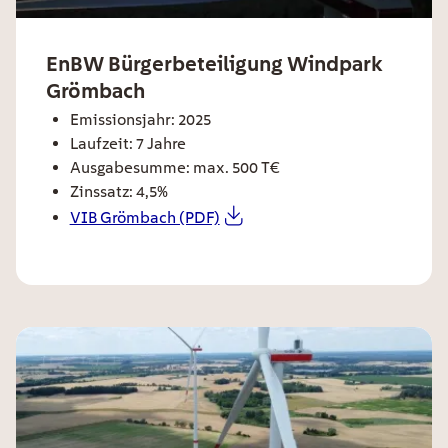
ee card title
EnBW Bürgerbeteiligung Windpark
Grömbach
ee card text
Emissionsjahr: 2025
Laufzeit: 7 Jahre
Ausgabesumme: max. 500 T€
Zinssatz: 4,5%
VIB Grömbach (PDF)