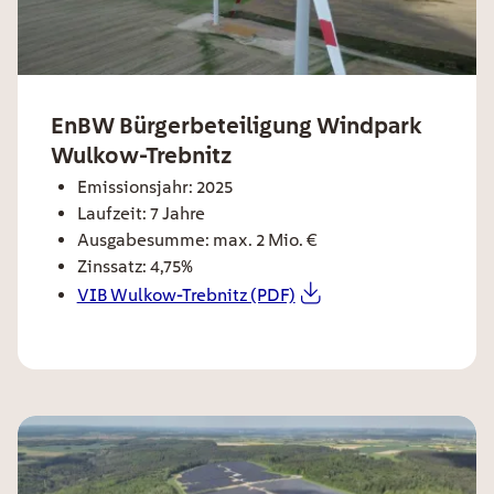
ee card title
EnBW Bürgerbeteiligung Windpark
Wulkow-Trebnitz
ee card text
Emissionsjahr: 2025
Laufzeit: 7 Jahre
Ausgabesumme: max. 2 Mio. €
Zinssatz: 4,75%
VIB Wulkow-Trebnitz (PDF)