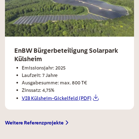
ee card title
EnBW Bürgerbeteiligung Solarpark
Külsheim
ee card text
Emissionsjahr: 2025
Laufzeit: 7 Jahre
Ausgabesumme: max. 800 T€
Zinssatz: 4,75%
VIB Külsheim-Gickelfeld (PDF)
EE Text
Weitere Referenzprojekte