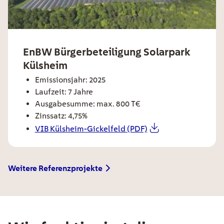
ee card title
EnBW Bürgerbeteiligung Solarpark
Külsheim
ee card text
Emissionsjahr: 2025
Laufzeit: 7 Jahre
Ausgabesumme: max. 800 T€
Zinssatz: 4,75%
VIB Külsheim-Gickelfeld (PDF)
EE Text
Weitere Referenzprojekte