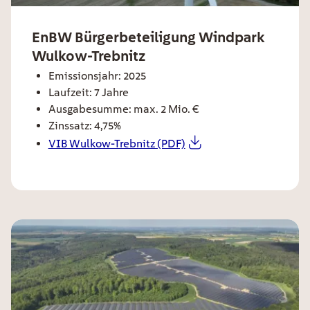
ee card title
EnBW Bürgerbeteiligung Windpark
Wulkow-Trebnitz
ee card text
Emissionsjahr: 2025
Laufzeit: 7 Jahre
Ausgabesumme: max. 2 Mio. €
Zinssatz: 4,75%
VIB Wulkow-Trebnitz (PDF)