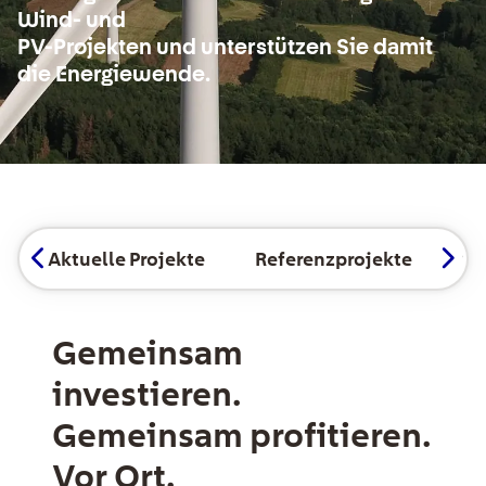
Wind- und
PV-Projekten und unterstützen Sie damit
die Energiewende.
Seitennavigation
Aktuelle Projekte
Referenzprojekte
So
Gemeinsam
investieren.
Gemeinsam profitieren.
Vor Ort.