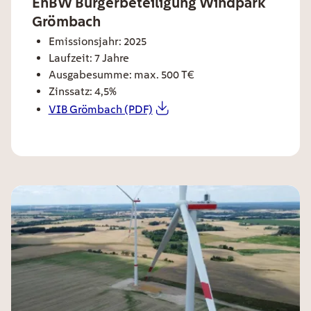
ee card title
EnBW Bürgerbeteiligung Windpark
Grömbach
ee card text
Emissionsjahr: 2025
Laufzeit: 7 Jahre
Ausgabesumme: max. 500 T€
Zinssatz: 4,5%
VIB Grömbach (PDF)