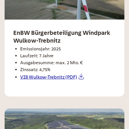
ee card title
EnBW Bürgerbeteiligung Windpark
Wulkow-Trebnitz
ee card text
Emissionsjahr: 2025
Laufzeit: 7 Jahre
Ausgabesumme: max. 2 Mio. €
Zinssatz: 4,75%
VIB Wulkow-Trebnitz (PDF)