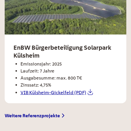
ee card title
EnBW Bürgerbeteiligung Solarpark
Külsheim
ee card text
Emissionsjahr: 2025
Laufzeit: 7 Jahre
Ausgabesumme: max. 800 T€
Zinssatz: 4,75%
VIB Külsheim-Gickelfeld (PDF)
EE Text
Weitere Referenzprojekte