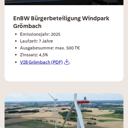
ee card title
EnBW Bürgerbeteiligung Windpark
Grömbach
ee card text
Emissionsjahr: 2025
Laufzeit: 7 Jahre
Ausgabesumme: max. 500 T€
Zinssatz: 4,5%
VIB Grömbach (PDF)