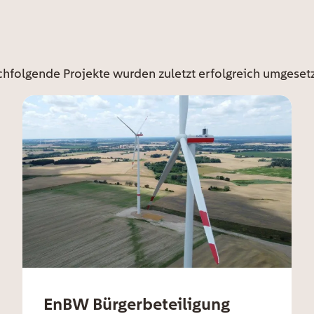
chfolgende Projekte wurden zuletzt erfolgreich umgesetz
EnBW Bürgerbeteiligung
ee card title