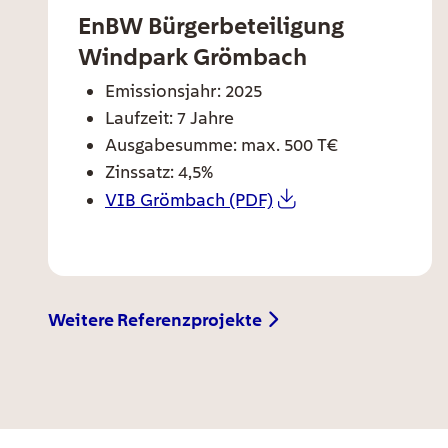
EnBW Bürgerbeteiligung
ee card title
Windpark Grömbach
ee card text
Emissionsjahr: 2025
Laufzeit: 7 Jahre
Ausgabesumme: max. 500 T€
Zinssatz: 4,5%
VIB Grömbach (PDF)
EE Text
Weitere Referenzprojekte