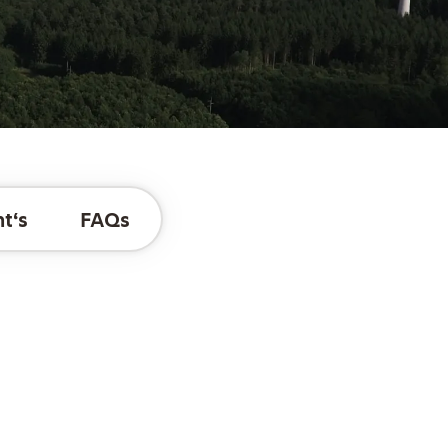
t‘s
FAQs