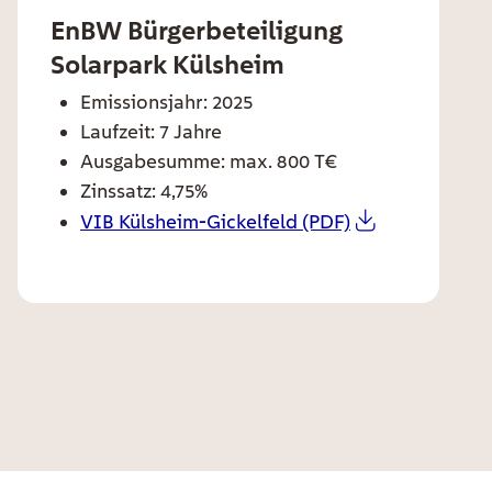
EnBW Bürgerbeteiligung
ee card title
Solarpark Külsheim
ee card text
Emissionsjahr: 2025
Laufzeit: 7 Jahre
Ausgabesumme: max. 800 T€
Zinssatz: 4,75%
VIB Külsheim-Gickelfeld (PDF)