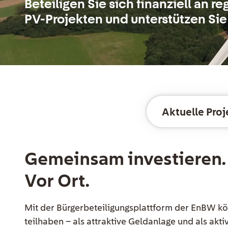
Beteiligen Sie sich finanziell an 
PV-Projekten und unterstützen Si
Seitennavigation
Aktuelle Proj
Gemeinsam investieren.
Vor Ort.
EE Text
Mit der Bürgerbeteiligungsplattform der EnBW kö
teilhaben – als attraktive Geldanlage und als akti