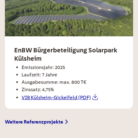
ee card title
EnBW Bürgerbeteiligung Solarpark
Külsheim
ee card text
Emissionsjahr: 2025
Laufzeit: 7 Jahre
Ausgabesumme: max. 800 T€
Zinssatz: 4,75%
VIB Külsheim-Gickelfeld (PDF)
EE Text
Weitere Referenzprojekte