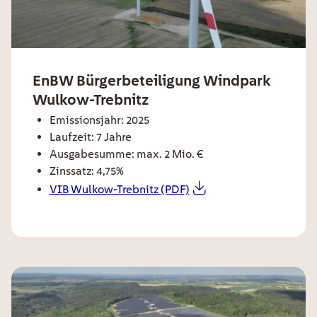
ee card title
EnBW Bürgerbeteiligung Windpark
Wulkow-Trebnitz
ee card text
Emissionsjahr: 2025
Laufzeit: 7 Jahre
Ausgabesumme: max. 2 Mio. €
Zinssatz: 4,75%
VIB Wulkow-Trebnitz (PDF)