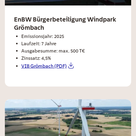
ee card title
EnBW Bürgerbeteiligung Windpark
Grömbach
ee card text
Emissionsjahr: 2025
Laufzeit: 7 Jahre
Ausgabesumme: max. 500 T€
Zinssatz: 4,5%
VIB Grömbach (PDF)